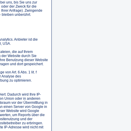
ei uns, bis Sie uns zur
 oder der Zweck für die
 Ihrer Anfrage). Zwingende
 bleiben unberührt.
lytics. Anbieter ist die
3, USA.
ateien, die auf Ihrem
 der Website durch Sie
Ihre Benutzung dieser Website
ragen und dort gespeichert.
von Art. 6 Abs. 1 lit. f
r Analyse des
bung zu optimieren.
ert. Dadurch wird Ihre IP-
en Union oder in anderen
sraum vor der Übermittlung in
an einen Server von Google in
eser Website wird Google
werten, um Reports über die
bsitenutzung und der
itebetreiber zu erbringen.
e IP-Adresse wird nicht mit