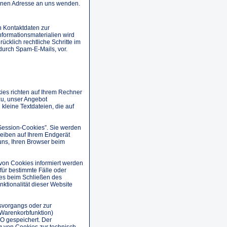
enen Adresse an uns wenden.
n Kontaktdaten zur
formationsmaterialien wird
ücklich rechtliche Schritte im
durch Spam-E-Mails, vor.
ies richten auf Ihrem Rechner
zu, unser Angebot
 kleine Textdateien, die auf
Session-Cookies”. Sie werden
eiben auf Ihrem Endgerät
uns, Ihren Browser beim
 von Cookies informiert werden
für bestimmte Fälle oder
es beim Schließen des
ktionalität dieser Website
svorgangs oder zur
 Warenkorbfunktion)
GVO gespeichert. Der
g von Cookies zur technisch