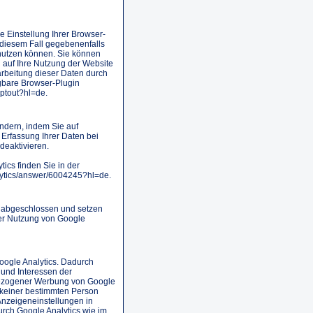
 Einstellung Ihrer Browser-
n diesem Fall gegebenenfalls
 nutzen können. Sie können
 auf Ihre Nutzung der Website
arbeitung dieser Daten durch
gbare Browser-Plugin
optout?hl=de.
indern, indem Sie auf
e Erfassung Ihrer Daten bei
deaktivieren.
ics finden Sie in der
lytics/answer/6004245?hl=de.
g abgeschlossen und setzen
er Nutzung von Google
oogle Analytics. Dadurch
 und Interessen der
bezogener Werbung von Google
 keiner bestimmten Person
Anzeigeneinstellungen in
urch Google Analytics wie im