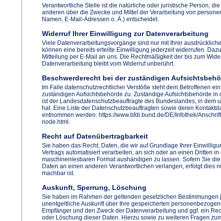
Verantwortliche Stelle ist die natürliche oder juristische Person, d
anderen über die Zwecke und Mittel der Verarbeitung von person
Namen, E-Mail-Adressen o. Ä.) entscheidet.
Widerruf Ihrer Einwilligung zur Datenverarbeitung
Viele Datenverarbeitungsvorgänge sind nur mit Ihrer ausdrückliche
können eine bereits erteilte Einwilligung jederzeit widerrufen. Dazu
Mitteilung per E-Mail an uns. Die Rechtmäßigkeit der bis zum Wider
Datenverarbeitung bleibt vom Widerruf unberührt.
Beschwerderecht bei der zuständigen Aufsichtsbehö
Im Falle datenschutzrechtlicher Verstöße steht dem Betroffenen ei
zuständigen Aufsichtsbehörde zu. Zuständige Aufsichtsbehörde in
ist der Landesdatenschutzbeauftragte des Bundeslandes, in dem 
hat. Eine Liste der Datenschutzbeauftragten sowie deren Kontakt
entnommen werden: https://www.bfdi.bund.de/DE/Infothek/Anschrift
node.html.
Recht auf Datenübertragbarkeit
Sie haben das Recht, Daten, die wir auf Grundlage Ihrer Einwilligu
Vertrags automatisiert verarbeiten, an sich oder an einen Dritten i
maschinenlesbaren Format aushändigen zu lassen. Sofern Sie die 
Daten an einen anderen Verantwortlichen verlangen, erfolgt dies nu
machbar ist.
Auskunft, Sperrung, Löschung
Sie haben im Rahmen der geltenden gesetzlichen Bestimmungen j
unentgeltliche Auskunft über Ihre gespeicherten personenbezogen
Empfänger und den Zweck der Datenverarbeitung und ggf. ein Rech
oder Löschung dieser Daten. Hierzu sowie zu weiteren Fragen 