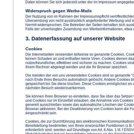
Daten können Sie sich jederzeit unter der im Impressum angegeb
Widerspruch gegen Werbe-Mails
Der Nutzung von im Rahmen der Impressumspflicht veröffentlichte
Übersendung von nicht ausdrücklich angeforderter Werbung und In
hiermit widersprochen. Die Betreiber der Seiten behalten sich ausdr
Falle der unverlangten Zusendung von Werbeinformationen, etwa 
3. Datenerfassung auf unserer Website
Cookies
Die Internetseiten verwenden teilweise so genannte Cookies. Cook
keinen Schaden an und enthalten keine Viren. Cookies dienen da
nutzerfreundlicher, effektiver und sicherer zu machen. Cookies sind
Ihrem Rechner abgelegt werden und die Ihr Browser speichert.
Die meisten der von uns verwendeten Cookies sind so genannte “
nach Ende Ihres Besuchs automatisch gelöscht. Andere Cookies bl
gespeichert bis Sie diese löschen. Diese Cookies ermöglichen es 
nächsten Besuch wiederzuerkennen.
Sie können Ihren Browser so einstellen, dass Sie über das Setzen
und Cookies nur im Einzelfall erlauben, die Annahme von Cookies 
generell ausschließen sowie das automatische Löschen der Cooki
Browser aktivieren. Bei der Deaktivierung von Cookies kann die Fun
eingeschränkt sein.
Cookies, die zur Durchführung des elektronischen Kommunikation
Bereitstellung bestimmter, von Ihnen erwünschter Funktionen (z.B.
erforderlich sind, werden auf Grundlage von Art. 6 Abs. 1 lit. f DS
Websitebetreiber hat ein berechtigtes Interesse an der Speicherun