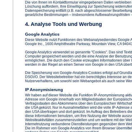
Die von Ihnen im Kontaktformular eingegebenen Daten verbleiben b
Löschung auffordern, Ihre Einwilligung zur Speicherung widerrufen
Datenspeicherung entfällt (z.B. nach abgeschlossener Bearbeitung
gesetzliche Bestimmungen – insbesondere Aufbewahrungsfristen –
4. Analyse Tools und Werbung
Google Analytics
Diese Website nutzt Funktionen des Webanalysedienstes Google Ana
Google Inc., 1600 Amphitheatre Parkway, Mountain View, CA 9404
Google Analytics verwendet so genannte "Cookies". Das sind Textd
Computer gespeichert werden und die eine Analyse der Benutzung
ermöglichen. Die durch den Cookie erzeugten Informationen über 
werden in der Regel an einen Server von Google in den USA übert
Die Speicherung von Google-Analytics-Cookies erfolgt auf Grundlage 
DSGVO. Der Websitebetreiber hat ein berechtigtes Interesse an de
Nutzerverhaltens, um sowohl sein Webangebot als auch seine Wer
IP Anonymisierung
Wir haben auf dieser Website die Funktion IP-Anonymisierung aktivi
Adresse von Google innerhalb von Mitgliedstaaten der Europäisch
Vertragsstaaten des Abkommens über den Europäischen Wirtschaft
die USA gekürzt. Nur in Ausnahmefällen wird die volle IP-Adresse 
den USA übertragen und dort gekürzt. Im Auftrag des Betreibers di
diese Informationen benutzen, um Ihre Nutzung der Website auszu
Websiteaktivitäten zusammenzustellen und um weitere mit der We
Internetnutzung verbundene Dienstleistungen gegenüber dem Webs
Die im Rahmen von Google Analytics von Ihrem Browser übermittelt