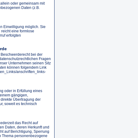
ie allein oder gemeinsam mit
enbezogenen Daten (z.B.
n Einwilligung möglich. Sie
 reicht eine formlose
ruf erfolgten
rde
n Beschwerderecht bei der
 datenschutzrechtlichen Fragen
unser Unternehmen seinen Sitz
daten können folgendem Link
en_Links/anschriften_links-
ng oder in Erfüllung eines
n einem gängigen,
direkte Übertragung der
r, soweit es technisch
ederzeit das Recht auf
en Daten, deren Herkunft und
t auf Berichtigung, Sperrung
zum Thema personenbezogene