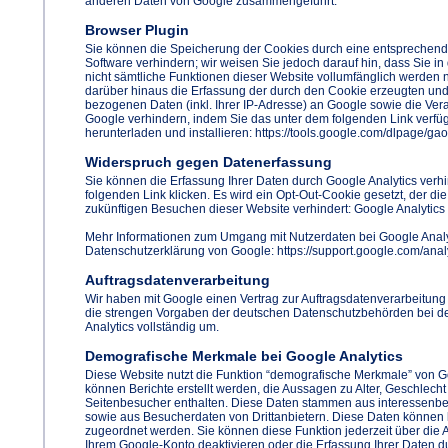
anderen Daten von Google zusammengeführt.
Browser Plugin
Sie können die Speicherung der Cookies durch eine entsprechende
Software verhindern; wir weisen Sie jedoch darauf hin, dass Sie i
nicht sämtliche Funktionen dieser Website vollumfänglich werden
darüber hinaus die Erfassung der durch den Cookie erzeugten und
bezogenen Daten (inkl. Ihrer IP-Adresse) an Google sowie die Ver
Google verhindern, indem Sie das unter dem folgenden Link verfü
herunterladen und installieren: https://tools.google.com/dlpage/ga
Widerspruch gegen Datenerfassung
Sie können die Erfassung Ihrer Daten durch Google Analytics verh
folgenden Link klicken. Es wird ein Opt-Out-Cookie gesetzt, der di
zukünftigen Besuchen dieser Website verhindert: Google Analytics 
Mehr Informationen zum Umgang mit Nutzerdaten bei Google Analyt
Datenschutzerklärung von Google: https://support.google.com/ana
Auftragsdatenverarbeitung
Wir haben mit Google einen Vertrag zur Auftragsdatenverarbeitun
die strengen Vorgaben der deutschen Datenschutzbehörden bei d
Analytics vollständig um.
Demografische Merkmale bei Google Analytics
Diese Website nutzt die Funktion “demografische Merkmale” von G
können Berichte erstellt werden, die Aussagen zu Alter, Geschlecht
Seitenbesucher enthalten. Diese Daten stammen aus interessen
sowie aus Besucherdaten von Drittanbietern. Diese Daten können
zugeordnet werden. Sie können diese Funktion jederzeit über die 
Ihrem Google-Konto deaktivieren oder die Erfassung Ihrer Daten d