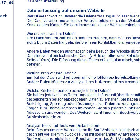
Datenschutzerklärung.
 77 - 60
Datenerfassung auf unserer Website
nach
Wer ist verantwortlich unserer die Datenerfassung auf dieser Webs
Die Datenverarbeitung auf dieser Website erfolgt durch den Websi
Kontaktdaten können Sie dem Impressum dieser Website entnehm
Wie erfassen wir Ihre Daten?
Ihre Daten werden zum einen dadurch erhoben, dass Sie uns diese 
sich z.B. um Daten handeln, die Sie in ein Kontaktformular eingebe
Andere Daten werden automatisch beim Besuch der Website durch 
Das sind vor allem technische Daten (z.B. Internetbrowser, Betrieb
Seitenaufrufs). Die Erfassung dieser Daten erfolgt automatisch, s
betreten.
Wofür nutzen wir Ihre Daten?
Ein Teil der Daten wird erhoben, um eine fehlerfreie Bereitstellung
Andere Daten können zur Analyse Ihres Nutzerverhaltens verwend
Welche Rechte haben Sie bezüglich Ihrer Daten?
Sie haben jederzeit das Recht unentgeltlich Auskunft über Herkunf
gespeicherten personenbezogenen Daten zu erhalten. Sie haben 
Berichtigung, Sperrung oder Löschung dieser Daten zu verlangen.
Fragen zum Thema Datenschutz können Sie sich jederzeit unter 
Adresse an uns wenden. Des Weiteren steht Ihnen ein Beschwerde
Aufsichtsbehörde zu.
Analyse-Tools und Tools von Drittanbietern
Beim Besuch unserer Website kann Ihr Surf-Verhalten statistisch 
geschieht vor allem mit Cookies und mit sogenannten Analysepro
Surf-Verhaltens erfolgt in der Regel anonym; das Surf-Verhalten ka