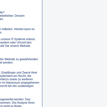
ite?
tebetreiber. Dessen
en.
mitteilen. Hierbei kann es
n.
unsere IT-Systeme erfasst.
ssystem oder Uhrzeit des
obald Sie unsere Website
 der Website zu gewährleisten.
et werden.
t, Empfänger und Zweck Ihrer
außerdem ein Recht, die
 Hierzu sowie zu weiteren
der im Impressum angegebenen
recht bei der zuständigen
ausgewertet werden. Das
grammen. Die Analyse Ihres
nn nicht zu Ihnen